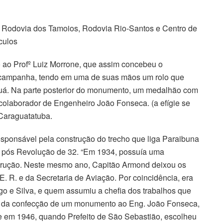
à Rodovia dos Tamoios, Rodovia Rio-Santos e Centro de
culos
 ao Profº Luiz Morrone, que assim concebeu o
e campanha, tendo em uma de suas mãos um rolo que
guá. Na parte posterior do monumento, um medalhão com
 colaborador de Engenheiro João Fonseca. (a efígie se
Caraguatatuba.
sponsável pela construção do trecho que liga Paraibuna
 pós Revolução de 32. “Em 1934, possuía uma
rução. Neste mesmo ano, Capitão Armond deixou os
. E. R. e da Secretaria de Aviação. Por coincidência, era
o e Silva, e quem assumiu a chefia dos trabalhos que
idéia da confecção de um monumento ao Eng. João Fonseca,
 em 1946, quando Prefeito de São Sebastião, escolheu