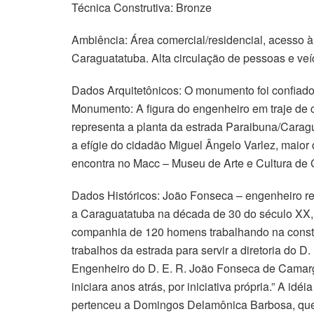
Técnica Construtiva: Bronze
Ambiência: Área comercial/residencial, acesso 
Caraguatatuba. Alta circulação de pessoas e veí
Dados Arquitetônicos: O monumento foi confiado
Monumento: A figura do engenheiro em traje d
representa a planta da estrada Paraibuna/Cara
a efígie do cidadão Miguel Ângelo Varlez, maior
encontra no Macc – Museu de Arte e Cultura de 
Dados Históricos: João Fonseca – engenheiro re
a Caraguatatuba na década de 30 do século XX,
companhia de 120 homens trabalhando na const
trabalhos da estrada para servir a diretoria do D
Engenheiro do D. E. R. João Fonseca de Camarg
iniciara anos atrás, por iniciativa própria.” A 
pertenceu a Domingos Delamônica Barbosa, que