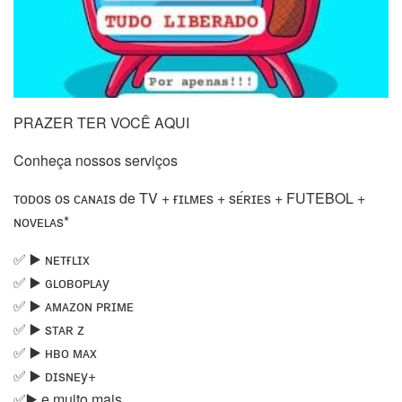
PRAZER TER VOCÊ AQUI
Conheça nossos serviços
ᴛᴏᴅᴏs ᴏs ᴄᴀɴᴀɪs de TV + ғɪʟᴍᴇs + sᴇ́ʀɪᴇs + FUTEBOL +
ɴᴏᴠᴇʟᴀs*
✅ ▶️ ɴᴇᴛғʟɪx
✅ ▶️ ɢʟᴏʙᴏᴘʟᴀy
✅ ▶️ ᴀᴍᴀᴢᴏɴ ᴘʀɪᴍᴇ
✅ ▶️ sᴛᴀʀ ᴢ
✅ ▶️ ʜʙᴏ ᴍᴀx
✅ ▶️ ᴅɪsɴᴇy+
✅▶️ e muito mais