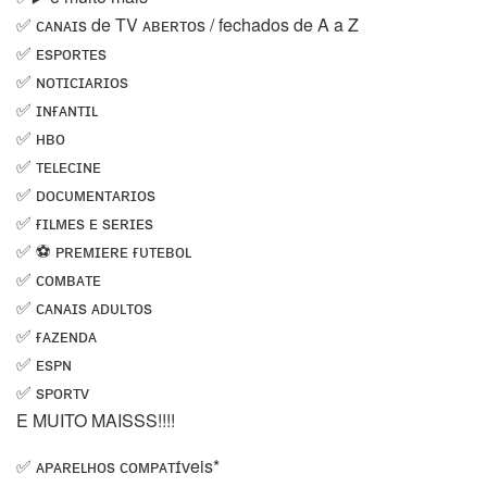
✅ ᴄᴀɴᴀɪs de TV ᴀʙᴇʀᴛᴏs / fechados de A a Z
✅ ᴇsᴘᴏʀᴛᴇs
✅ ɴᴏᴛɪᴄɪᴀ‌ʀɪᴏs
✅ ɪɴғᴀɴᴛɪʟ
✅ ʜʙᴏ
✅ ᴛᴇʟᴇᴄɪɴᴇ
✅ ᴅᴏᴄᴜᴍᴇɴᴛᴀ‌ʀɪᴏs
✅ ғɪʟᴍᴇs ᴇ sᴇ‌ʀɪᴇs
✅ ⚽ ᴘʀᴇᴍɪᴇʀᴇ ғᴜᴛᴇʙᴏʟ
✅ ᴄᴏᴍʙᴀᴛᴇ
✅ ᴄᴀɴᴀɪs ᴀᴅᴜʟᴛᴏs
✅ ғᴀᴢᴇɴᴅᴀ
✅ ᴇsᴘɴ
✅ sᴘᴏʀᴛᴠ
E MUITO MAISSS!!!!
✅ ᴀᴘᴀʀᴇʟʜᴏs ᴄᴏᴍᴘᴀᴛɪ́ᴠeis*