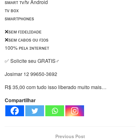
sᴍᴀʀᴛ ᴛᴠ/tv Android
ᴛᴠ ʙᴏx
sᴍᴀʀᴛᴘʜᴏɴᴇs
❌sᴇᴍ ғɪᴅᴇʟɪᴅᴀᴅᴇ
❌sᴇᴍ ᴄᴀʙᴏs ᴏᴜ ғɪᴏs
100% ᴘᴇʟᴀ ɪɴᴛᴇʀɴᴇᴛ
✅ Solicite seu GRATIS‍♂️
Josimar 12 99650-3692
R$ 35,00 com tudo isso liberado muito mais…
Compartilhar
Previous Post