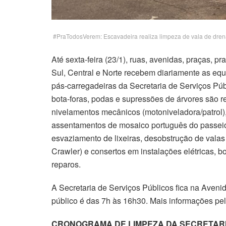
#PraTodosVerem: Escavadeira realiza limpeza de vala de dre
Até sexta-feira (23/1), ruas, avenidas, praças, pr
Sul, Central e Norte recebem diariamente as equ
pás-carregadeiras da Secretaria de Serviços Púb
bota-foras, podas e supressões de árvores são
nivelamentos mecânicos (motoniveladora/patrol),
assentamentos de mosaico português do passeio 
esvaziamento de lixeiras, desobstrução de val
Crawler) e consertos em instalações elétricas, bo
reparos.
A Secretaria de Serviços Públicos fica na Aveni
público é das 7h às 16h30. Mais informações pe
CRONOGRAMA DE LIMPEZA DA SECRETARIA