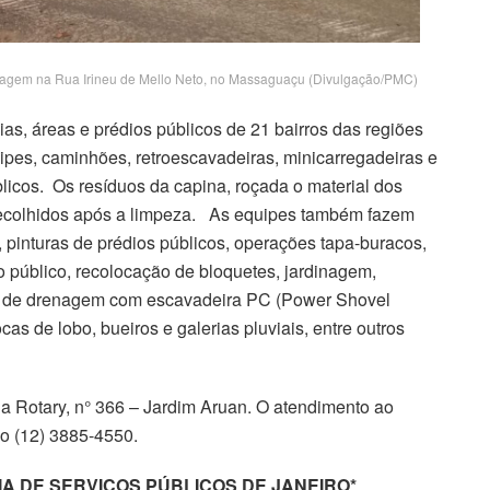
nagem na Rua Irineu de Mello Neto, no Massaguaçu (Divulgação/PMC)
aias, áreas e prédios públicos de 21 bairros das regiões
ipes, caminhões, retroescavadeiras, minicarregadeiras e
licos. Os resíduos da capina, roçada o material dos
 recolhidos após a limpeza. As equipes também fazem
 pinturas de prédios públicos, operações tapa-buracos,
público, recolocação de bloquetes, jardinagem,
as de drenagem com escavadeira PC (Power Shovel
cas de lobo, bueiros e galerias pluviais, entre outros
da Rotary, n° 366 – Jardim Aruan. O atendimento ao
lo (12) 3885-4550.
 DE SERVIÇOS PÚBLICOS DE JANEIRO*