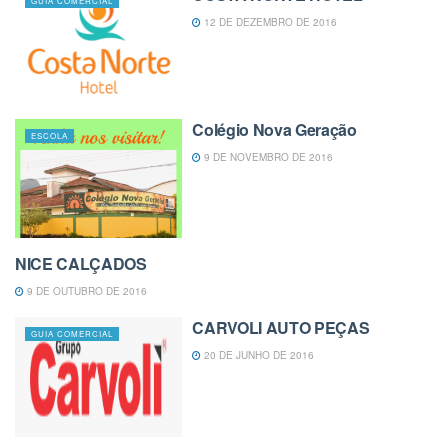
GUIA COMERCIAL
12 DE DEZEMBRO DE 2016
Colégio Nova Geração
ESCOLA
9 DE NOVEMBRO DE 2016
NICE CALÇADOS
GUIA COMERCIAL
9 DE OUTUBRO DE 2016
CARVOLI AUTO PEÇAS
GUIA COMERCIAL
20 DE JUNHO DE 2016