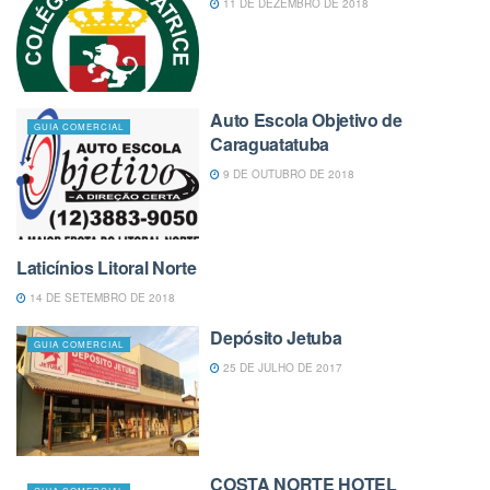
11 DE DEZEMBRO DE 2018
Auto Escola Objetivo de
GUIA COMERCIAL
Caraguatatuba
9 DE OUTUBRO DE 2018
Laticínios Litoral Norte
GUIA COMERCIAL
14 DE SETEMBRO DE 2018
Depósito Jetuba
GUIA COMERCIAL
25 DE JULHO DE 2017
COSTA NORTE HOTEL